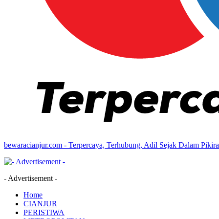
bewaracianjur.com - Terpercaya, Terhubung, Adil Sejak Dalam Pikir
- Advertisement -
Home
CIANJUR
PERISTIWA