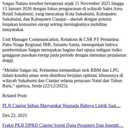
Satgas Nataru tersebut beroperasi sejak 11 November 2025 hingga
13 Januari 2026 dengan fokus pengawasan di wilayah Sales Area
Retail Sukabumi, yang mencakup Kota Sukabumi, Kabupaten
Sukabumi, dan Kabupaten Cianjur—daerah dengan potensi
lonjakan konsumsi energi seiring meningkatnya mobilitas
masyarakat.
Unit Manager Communication, Relations & CSR PT Pertamina
Patra Niaga Regional JBB, Susanto Satria, menegaskan bahwa
pembentukan Satgas merupakan bagian dari upaya mitigasi risiko
gangguan pasokan energi pada periode dengan intensitas perjalanan
tinggi.
“Melalui Satgas ini, Pertamina memastikan stok BBM dan LPG
dalam kondisi aman serta distribusi berjalan optimal, khususnya di
wilayah Sukabumi dan Cianjur selama perayaan Natal dan Tahun
Baru,” ujarnya, Senin (22/12/2025).
Related Posts
PLN Cianjur Imbau Masyarakat Waspada Bahaya Listrik Saat…
Des 22, 2025
Fraksi PKB DPRD Cianjur Soroti Dana Pesantren Dan Insentif…