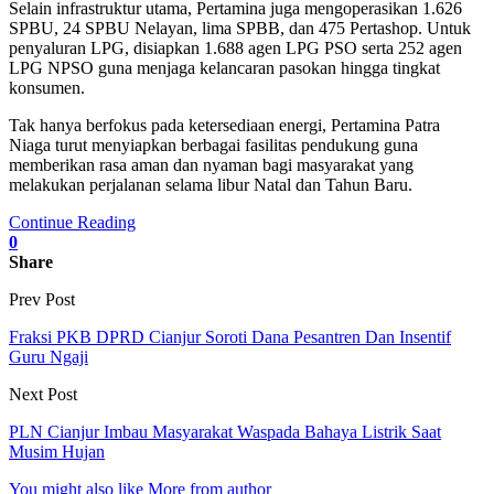
Selain infrastruktur utama, Pertamina juga mengoperasikan 1.626
SPBU, 24 SPBU Nelayan, lima SPBB, dan 475 Pertashop. Untuk
penyaluran LPG, disiapkan 1.688 agen LPG PSO serta 252 agen
LPG NPSO guna menjaga kelancaran pasokan hingga tingkat
konsumen.
Tak hanya berfokus pada ketersediaan energi, Pertamina Patra
Niaga turut menyiapkan berbagai fasilitas pendukung guna
memberikan rasa aman dan nyaman bagi masyarakat yang
melakukan perjalanan selama libur Natal dan Tahun Baru.
Continue Reading
0
Share
Prev Post
Fraksi PKB DPRD Cianjur Soroti Dana Pesantren Dan Insentif
Guru Ngaji
Next Post
PLN Cianjur Imbau Masyarakat Waspada Bahaya Listrik Saat
Musim Hujan
You might also like
More from author