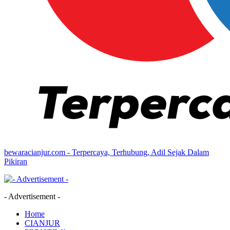
bewaracianjur.com - Terpercaya, Terhubung, Adil Sejak Dalam
Pikiran
- Advertisement -
Home
CIANJUR