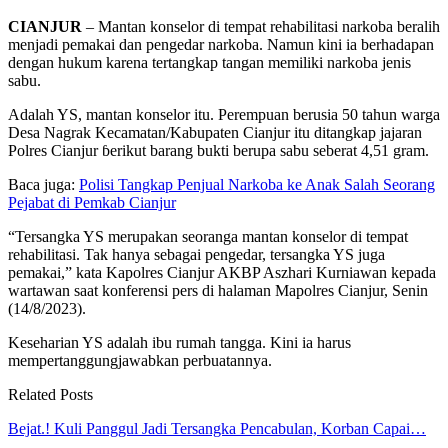
CIANJUR
– Mantan konselor di tempat rehabilitasi narkoba beralih
menjadi pemakai dan pengedar narkoba. Namun kini ia berhadapan
dengan hukum karena tertangkap tangan memiliki narkoba jenis
sabu.
Adalah YS, mantan konselor itu. Perempuan berusia 50 tahun warga
Desa Nagrak Kecamatan/Kabupaten Cianjur itu ditangkap jajaran
Polres Cianjur ɓerikut barang bukti berupa sabu seberat 4,51 gram.
Baca juga:
Polisi Tangkap Penjual Narkoba ke Anak Salah Seorang
Pejabat di Pemkab Cianjur
“Tersangka YS merupakan seoranga mantan konselor di tempat
rehabilitasi. Tak hanya sebagai pengedar, tersangka YS juga
pemakai,” kata Kapolres Cianjur AKBP Aszhari Kurniawan kepada
wartawan saat konferensi pers di halaman Mapolres Cianjur, Senin
(14/8/2023).
Keseharian YS adalah ibu rumah tangga. Kini ia harus
mempertanggungjawabkan perbuatannya.
Related Posts
Bejat.! Kuli Panggul Jadi Tersangka Pencabulan, Korban Capai…