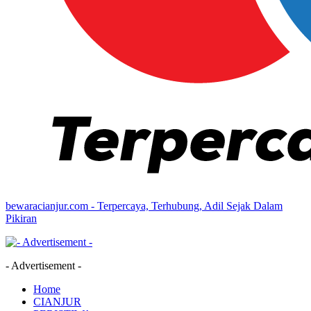
bewaracianjur.com - Terpercaya, Terhubung, Adil Sejak Dalam
Pikiran
- Advertisement -
Home
CIANJUR