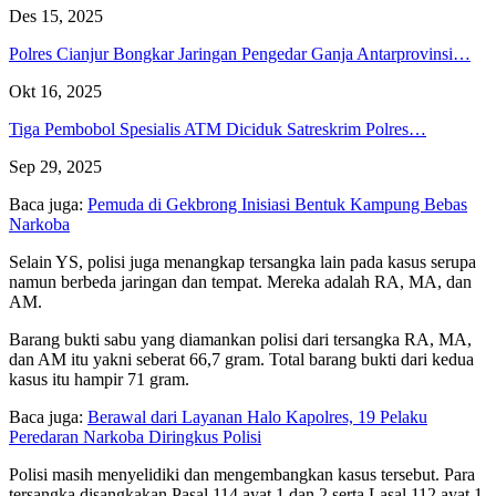
Des 15, 2025
Polres Cianjur Bongkar Jaringan Pengedar Ganja Antarprovinsi…
Okt 16, 2025
Tiga Pembobol Spesialis ATM Diciduk Satreskrim Polres…
Sep 29, 2025
Baca juga:
Pemuda di Gekbrong Inisiasi Bentuk Kampung Bebas
Narkoba
Selain YS, polisi juga menangkap tersangka lain pada kasus serupa
namun berbeda jaringan dan tempat. Mereka adalah RA, MA, dan
AM.
Barang bukti sabu yang diamankan polisi dari tersangka RA, MA,
dan AM itu yakni seberat 66,7 gram. Total barang bukti dari kedua
kasus itu hampir 71 gram.
Baca juga:
Berawal dari Layanan Halo Kapolres, 19 Pelaku
Peredaran Narkoba Diringkus Polisi
Polisi masih menyelidiki dan mengembangkan kasus tersebut. Para
tersangka disangkakan Pasal 114 ayat 1 dan 2 serta Lasal 112 ayat 1