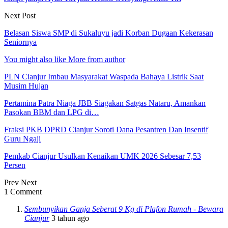
Next Post
Belasan Siswa SMP di Sukaluyu jadi Korban Dugaan Kekerasan
Seniornya
You might also like
More from author
PLN Cianjur Imbau Masyarakat Waspada Bahaya Listrik Saat
Musim Hujan
Pertamina Patra Niaga JBB Siagakan Satgas Nataru, Amankan
Pasokan BBM dan LPG di…
Fraksi PKB DPRD Cianjur Soroti Dana Pesantren Dan Insentif
Guru Ngaji
Pemkab Cianjur Usulkan Kenaikan UMK 2026 Sebesar 7,53
Persen
Prev
Next
1 Comment
Sembunyikan Ganja Seberat 9 Kg di Plafon Rumah - Bewara
Cianjur
3 tahun ago