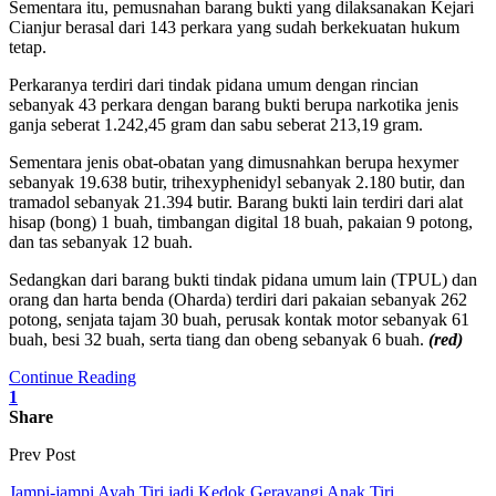
Sementara itu, pemusnahan barang bukti yang dilaksanakan Kejari
Cianjur berasal dari 143 perkara yang sudah berkekuatan hukum
tetap.
Perkaranya terdiri dari tindak pidana umum dengan rincian
sebanyak 43 perkara dengan barang bukti berupa narkotika jenis
ganja seberat 1.242,45 gram dan sabu seberat 213,19 gram.
Sementara jenis obat-obatan yang dimusnahkan berupa hexymer
sebanyak 19.638 butir, trihexyphenidyl sebanyak 2.180 butir, dan
tramadol sebanyak 21.394 butir. Barang bukti lain terdiri dari alat
hisap (bong) 1 buah, timbangan digital 18 buah, pakaian 9 potong,
dan tas sebanyak 12 buah.
Sedangkan dari barang bukti tindak pidana umum lain (TPUL) dan
orang dan harta benda (Oharda) terdiri dari pakaian sebanyak 262
potong, senjata tajam 30 buah, perusak kontak motor sebanyak 61
buah, besi 32 buah, serta tiang dan obeng sebanyak 6 buah.
(red)
Continue Reading
1
Share
Prev Post
Jampi-jampi Ayah Tiri jadi Kedok Gerayangi Anak Tiri