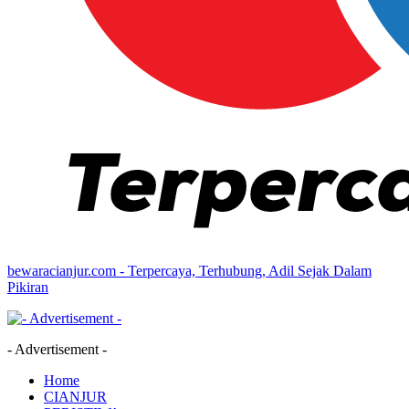
bewaracianjur.com - Terpercaya, Terhubung, Adil Sejak Dalam
Pikiran
- Advertisement -
Home
CIANJUR