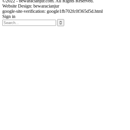
©2022 - bewaracianjur.com. All Rights Reserved.
Website Design:
bewaracianjur
google-site-verification: google1fb702fc0f365d5d.html
Sign in