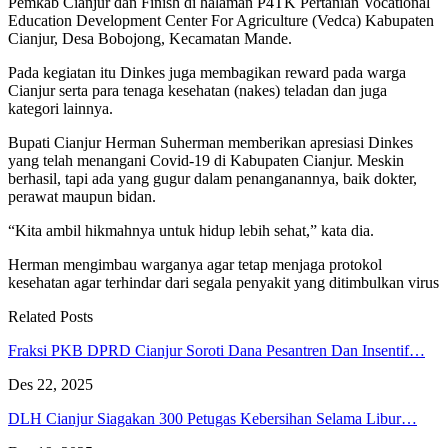
Pemkab Cianjur dan Finish di halaman P4TK Pertanian Vocational
Education Development Center For Agriculture (Vedca) Kabupaten
Cianjur, Desa Bobojong, Kecamatan Mande.
Pada kegiatan itu Dinkes juga membagikan reward pada warga
Cianjur serta para tenaga kesehatan (nakes) teladan dan juga
kategori lainnya.
Bupati Cianjur Herman Suherman memberikan apresiasi Dinkes
yang telah menangani Covid-19 di Kabupaten Cianjur. Meskin
berhasil, tapi ada yang gugur dalam penanganannya, baik dokter,
perawat maupun bidan.
“Kita ambil hikmahnya untuk hidup lebih sehat,” kata dia.
Herman mengimbau warganya agar tetap menjaga protokol
kesehatan agar terhindar dari segala penyakit yang ditimbulkan virus
Related Posts
Fraksi PKB DPRD Cianjur Soroti Dana Pesantren Dan Insentif…
Des 22, 2025
DLH Cianjur Siagakan 300 Petugas Kebersihan Selama Libur…