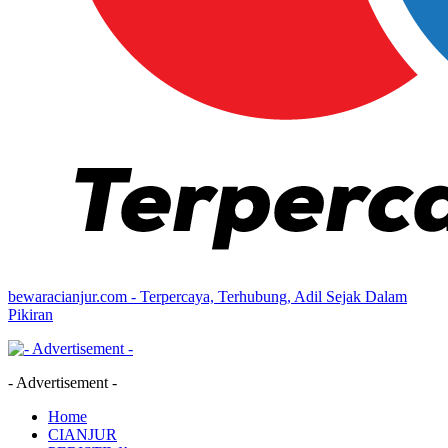
bewaracianjur.com - Terpercaya, Terhubung, Adil Sejak Dalam
Pikiran
- Advertisement -
Home
CIANJUR