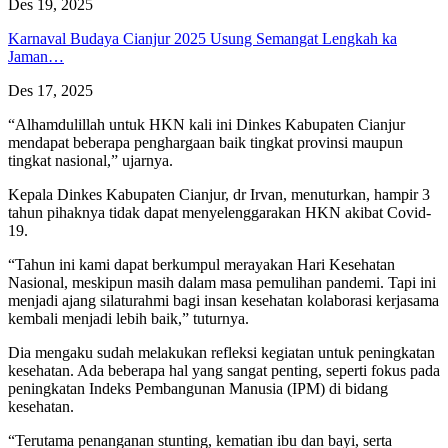
Des 19, 2025
Karnaval Budaya Cianjur 2025 Usung Semangat Lengkah ka
Jaman…
Des 17, 2025
“Alhamdulillah untuk HKN kali ini Dinkes Kabupaten Cianjur
mendapat beberapa penghargaan baik tingkat provinsi maupun
tingkat nasional,” ujarnya.
Kepala Dinkes Kabupaten Cianjur, dr Irvan, menuturkan, hampir 3
tahun pihaknya tidak dapat menyelenggarakan HKN akibat Covid-
19.
“Tahun ini kami dapat berkumpul merayakan Hari Kesehatan
Nasional, meskipun masih dalam masa pemulihan pandemi. Tapi ini
menjadi ajang silaturahmi bagi insan kesehatan kolaborasi kerjasama
kembali menjadi lebih baik,” tuturnya.
Dia mengaku sudah melakukan refleksi kegiatan untuk peningkatan
kesehatan. Ada beberapa hal yang sangat penting, seperti fokus pada
peningkatan Indeks Pembangunan Manusia (IPM) di bidang
kesehatan.
“Terutama penanganan stunting, kematian ibu dan bayi, serta