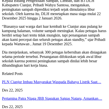
Kepala Bidang Pengelolaan Sampah, Limbah, dan B3 DLH
Kabupaten Cianjur, Prihadi Wahyu Santosa, mengatakan,
peningkatan sampah diprediksi terjadi sejak dimulainya libur
sekolah. Oleh karena itu, DLH menetapkan masa siaga mulai 22
Desember 2025 hingga 2 Januari 2026.
“Biasanya saat warga dari luar kembali ke Cianjur atau pulang ke
kampung halaman, volume sampah meningkat. Kalau petugas harus
berdiri setiap hari tentu tidak mungkin, tapi penanganan sampah
akan kami percepat dan seluruh petugas akan standby,” ujar Prihadi
kepada Wartawan , Jumat 19 Desember 2025.
Dia menjelaskan, sebanyak 300 petugas kebersihan akan disiagakan
selama periode tersebut. Penanganan difokuskan sejak awal libur
sekolah karena potensi peningkatan sampah dinilai lebih besar
dibandingkan hari kerja biasa.
Related Posts
PLN Cianjur Imbau Masyarakat Waspada Bahaya Listrik Saat…
Des 22, 2025
Pertamina Patra Niaga JBB Siagakan Satgas Nataru, Amankan…
Des 22, 2025