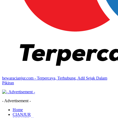
bewaracianjur.com - Terpercaya, Terhubung, Adil Sejak Dalam
Pikiran
- Advertisement -
Home
CIANJUR