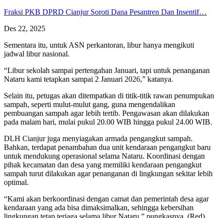
Fraksi PKB DPRD Cianjur Soroti Dana Pesantren Dan Insentif…
Des 22, 2025
Sementara itu, untuk ASN perkantoran, libur hanya mengikuti
jadwal libur nasional.
“Libur sekolah sampai pertengahan Januari, tapi untuk penanganan
Nataru kami tetapkan sampai 2 Januari 2026,” katanya.
Selain itu, petugas akan ditempatkan di titik-titik rawan penumpukan
sampah, seperti mulut-mulut gang, guna mengendalikan
pembuangan sampah agar lebih tertib. Pengawasan akan dilakukan
pada malam hari, mulai pukul 20.00 WIB hingga pukul 24.00 WIB.
DLH Cianjur juga menyiagakan armada pengangkut sampah.
Bahkan, terdapat penambahan dua unit kendaraan pengangkut baru
untuk mendukung operasional selama Nataru. Koordinasi dengan
pihak kecamatan dan desa yang memiliki kendaraan pengangkut
sampah turut dilakukan agar penanganan di lingkungan sekitar lebih
optimal.
“Kami akan berkoordinasi dengan camat dan pemerintah desa agar
kendaraan yang ada bisa dimaksimalkan, sehingga kebersihan
lingkungan tetap terjaga selama libur Nataru,” pungkasnya. (Red)