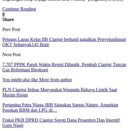
Continue Reading
0
Share
Prev Post
Petugas Lapas Kelas IIB Cianjur berhasil gagalkan Penyelundupan
OKT Sebanyak145 Butir
Next Post
7.707 PPPK Paruh Waktu Resmi Dilantik, Pemkab Cianjur Tancap
Gas Reformasi Birokrasi
You might also like
More from author
PLN Cianjur Imbau Masyarakat Waspada Bahaya Listrik Saat
Musim Hujan
Pertamina Patra Niaga JBB Siagakan Satgas Nataru, Amankan
Pasokan BBM dan LPG di…
Fraksi PKB DPRD Cianjur Soroti Dana Pesantren Dan Insentif
Guru Ngaji