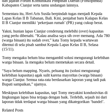
dan jajaran Forum Komunikasi Pimpinan Daerah (Forkopimda)
Kabupaten Cianjur serta tamu undangan lainnya.
Sementara itu, Heri Aris Susila berpindah tugas menjadi Kepala
Lapas Kelas II B Tabanan, Bali. Kini, penjabat baru Kalapas Kelas
II B Cianjur memiliki ‘pekerjaan rumah’ (PR) yang cukup berat.
Yakni, hunian lapas Cianjur cenderung melebihi (over) kapasitas
yang perlu dibenahi. “Kalau analisa saya sih over memang. Ada 780
(warga binaan) itu sudah over,” kata Tomy kepada wartawan
ditemui di sela pisah sambut Kepala Lapas Kelas II B, Selasa
(15/11).
Tomy mengaku belum bisa mengambil solusi mengurangi kelebihan
warga binaan. Ia mengaku belum memetakan secara detail.
“Saya belum mapping. Nyaris, peluang itu (solusi mengurangi
kelebihan kapasitas) agak sulit karena mayoritas (warga binaan)
warga Cianjur. Semua rata-rata berdasarkan laporan yang tadi pak
Bupati sampaikan,” ujarnya.
Meskipun kelebihan kapasitas, tapi Tomy meyakini kondusivitas di
lingkungan lapas bisa terjaga dengan baik. Terlebih, sejauh ini dari
laporan tidak terdapat warga binaan yang dikategorikan ‘bandel’.
Related Posts