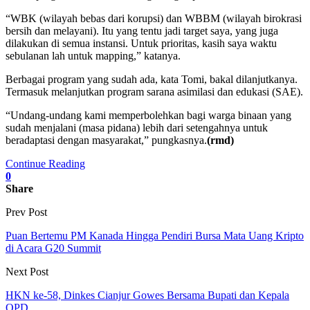
“WBK (wilayah bebas dari korupsi) dan WBBM (wilayah birokrasi
bersih dan melayani). Itu yang tentu jadi target saya, yang juga
dilakukan di semua instansi. Untuk prioritas, kasih saya waktu
sebulanan lah untuk mapping,” katanya.
Berbagai program yang sudah ada, kata Tomi, bakal dilanjutkanya.
Termasuk melanjutkan program sarana asimilasi dan edukasi (SAE).
“Undang-undang kami memperbolehkan bagi warga binaan yang
sudah menjalani (masa pidana) lebih dari setengahnya untuk
beradaptasi dengan masyarakat,” pungkasnya.
(rmd)
Continue Reading
0
Share
Prev Post
Puan Bertemu PM Kanada Hingga Pendiri Bursa Mata Uang Kripto
di Acara G20 Summit
Next Post
HKN ke-58, Dinkes Cianjur Gowes Bersama Bupati dan Kepala
OPD