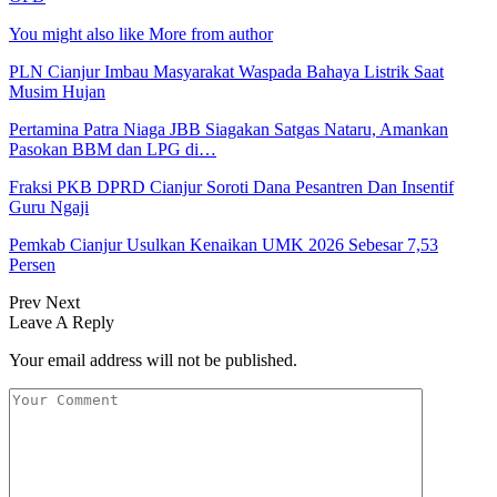
You might also like
More from author
PLN Cianjur Imbau Masyarakat Waspada Bahaya Listrik Saat
Musim Hujan
Pertamina Patra Niaga JBB Siagakan Satgas Nataru, Amankan
Pasokan BBM dan LPG di…
Fraksi PKB DPRD Cianjur Soroti Dana Pesantren Dan Insentif
Guru Ngaji
Pemkab Cianjur Usulkan Kenaikan UMK 2026 Sebesar 7,53
Persen
Prev
Next
Leave A Reply
Your email address will not be published.