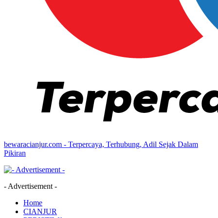
bewaracianjur.com - Terpercaya, Terhubung, Adil Sejak Dalam
Pikiran
- Advertisement -
Home
CIANJUR