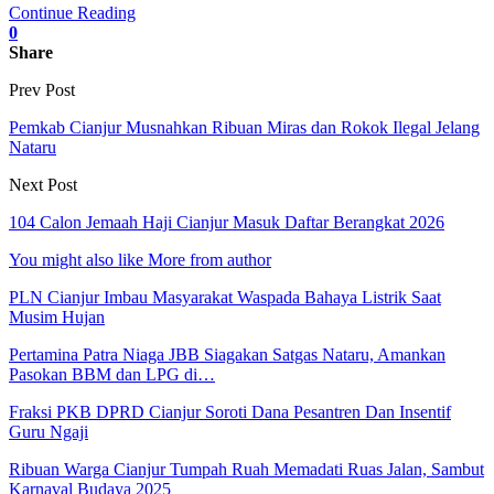
Continue Reading
0
Share
Prev Post
Pemkab Cianjur Musnahkan Ribuan Miras dan Rokok Ilegal Jelang
Nataru
Next Post
104 Calon Jemaah Haji Cianjur Masuk Daftar Berangkat 2026
You might also like
More from author
PLN Cianjur Imbau Masyarakat Waspada Bahaya Listrik Saat
Musim Hujan
Pertamina Patra Niaga JBB Siagakan Satgas Nataru, Amankan
Pasokan BBM dan LPG di…
Fraksi PKB DPRD Cianjur Soroti Dana Pesantren Dan Insentif
Guru Ngaji
Ribuan Warga Cianjur Tumpah Ruah Memadati Ruas Jalan, Sambut
Karnaval Budaya 2025