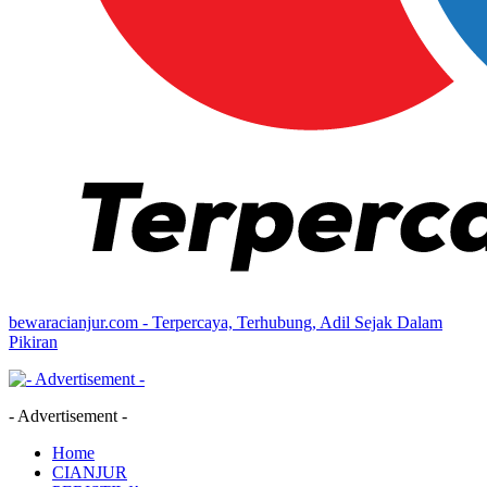
bewaracianjur.com - Terpercaya, Terhubung, Adil Sejak Dalam
Pikiran
- Advertisement -
Home
CIANJUR