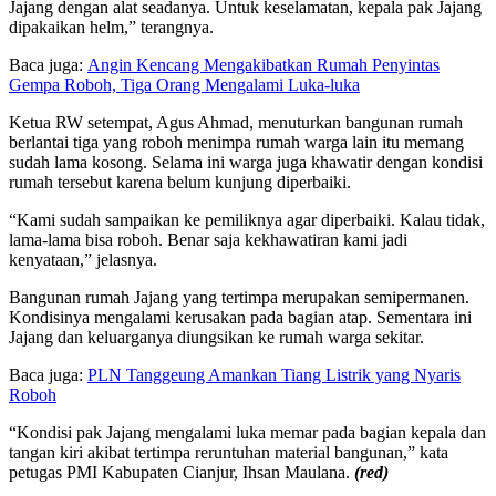
Jajang dengan alat seadanya. Untuk keselamatan, kepala pak Jajang
dipakaikan helm,” terangnya.
Baca juga:
Angin Kencang Mengakibatkan Rumah Penyintas
Gempa Roboh, Tiga Orang Mengalami Luka-luka
Ketua RW setempat, Agus Ahmad, menuturkan bangunan rumah
berlantai tiga yang roboh menimpa rumah warga lain itu memang
sudah lama kosong. Selama ini warga juga khawatir dengan kondisi
rumah tersebut karena belum kunjung diperbaiki.
“Kami sudah sampaikan ke pemiliknya agar diperbaiki. Kalau tidak,
lama-lama bisa roboh. Benar saja kekhawatiran kami jadi
kenyataan,” jelasnya.
Bangunan rumah Jajang yang tertimpa merupakan semipermanen.
Kondisinya mengalami kerusakan pada bagian atap. Sementara ini
Jajang dan keluarganya diungsikan ke rumah warga sekitar.
Baca juga:
PLN Tanggeung Amankan Tiang Listrik yang Nyaris
Roboh
“Kondisi pak Jajang mengalami luka memar pada bagian kepala dan
tangan kiri akibat tertimpa reruntuhan material bangunan,” kata
petugas PMI Kabupaten Cianjur, Ihsan Maulana.
(red)