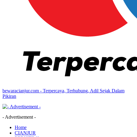
bewaracianjur.com - Terpercaya, Terhubung, Adil Sejak Dalam
Pikiran
- Advertisement -
Home
CIANJUR