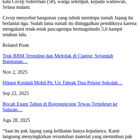
kata Cecep Suherman (58), warga setempat, kepada wartawan,
Selasa malam.
Cecep menyebut bangunan yang rubuh menimpa rumah Jajang itu
berlantai tiga. Sudah lama rumah itu ditinggalkan pemiliknya karena
mengalami retak-retak pascagempa bermagnitudo 5,6 hampir
setahun lalu.
Related Posts
Truk BBM Terguling dan Meledak di Cianjur, Sejumlah
Bangunan…
Nov 2, 2025
Hilang Kendali Mobil Pic Up Tabrak Tiga Pelajar Sekolah…
Sep 22, 2025
Bocah Enam Tahun di Bojongpicung Tewas Terpeleset ke
Saluran…
Agu 28, 2025
“Saat itu pak Jajang yang kelihatan hanya kepalanya. Kami
langsung menyingkirkan reruntuhan material yang menimbun pak