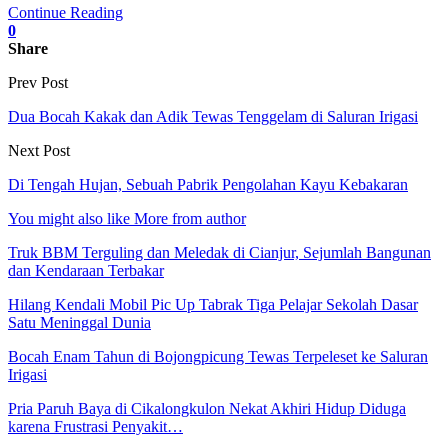
Continue Reading
0
Share
Prev Post
Dua Bocah Kakak dan Adik Tewas Tenggelam di Saluran Irigasi
Next Post
Di Tengah Hujan, Sebuah Pabrik Pengolahan Kayu Kebakaran
You might also like
More from author
Truk BBM Terguling dan Meledak di Cianjur, Sejumlah Bangunan
dan Kendaraan Terbakar
Hilang Kendali Mobil Pic Up Tabrak Tiga Pelajar Sekolah Dasar
Satu Meninggal Dunia
Bocah Enam Tahun di Bojongpicung Tewas Terpeleset ke Saluran
Irigasi
Pria Paruh Baya di Cikalongkulon Nekat Akhiri Hidup Diduga
karena Frustrasi Penyakit…