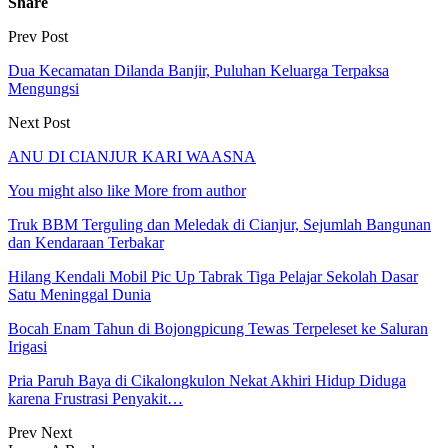
Share
Prev Post
Dua Kecamatan Dilanda Banjir, Puluhan Keluarga Terpaksa
Mengungsi
Next Post
ANU DI CIANJUR KARI WAASNA
You might also like
More from author
Truk BBM Terguling dan Meledak di Cianjur, Sejumlah Bangunan
dan Kendaraan Terbakar
Hilang Kendali Mobil Pic Up Tabrak Tiga Pelajar Sekolah Dasar
Satu Meninggal Dunia
Bocah Enam Tahun di Bojongpicung Tewas Terpeleset ke Saluran
Irigasi
Pria Paruh Baya di Cikalongkulon Nekat Akhiri Hidup Diduga
karena Frustrasi Penyakit…
Prev
Next