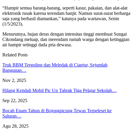
“Hampir semua barang-barang, seperti kasur, pakaian, dan alat-alat
elektronik rusak karena terendam banjir. Namun surat-surat berharga
saja yang berhasil diamankan,” katanya pada wartawan, Senin
(1/5/2023).
Menurutnya, hujan deras dengan intensitas tinggi membuat Sungai
Cikondang meluap, dan merendam rumah warga dengan ketinggian
air hampir setinggi dada pria dewasa.
Related Posts
Truk BBM Terguling dan Meledak di Cianjur, Sejumlah
Bangunan…
Nov 2, 2025
Hilang Kendali Mobil Pic Up Tabrak Tiga Pelajar Sekolah…
Sep 22, 2025
Bocah Enam Tahun di Bojongpicung Tewas Terpeleset ke
Saluran…
Agu 28, 2025