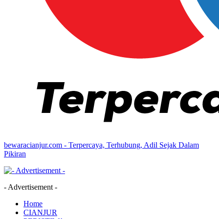
bewaracianjur.com - Terpercaya, Terhubung, Adil Sejak Dalam
Pikiran
- Advertisement -
Home
CIANJUR