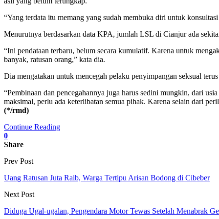
asli yang belum terungkap.
“Yang terdata itu memang yang sudah membuka diri untuk konsultasi hi
Menurutnya berdasarkan data KPA, jumlah LSL di Cianjur ada sekit
“Ini pendataan terbaru, belum secara kumulatif. Karena untuk menga
banyak, ratusan orang,” kata dia.
Dia mengatakan untuk mencegah pelaku penyimpangan seksual terus b
“Pembinaan dan pencegahannya juga harus sedini mungkin, dari usia
maksimal, perlu ada keterlibatan semua pihak. Karena selain dari per
(*/rmd)
Continue Reading
0
Share
Prev Post
Uang Ratusan Juta Raib, Warga Tertipu Arisan Bodong di Cibeber
Next Post
Diduga Ugal-ugalan, Pengendara Motor Tewas Setelah Menabrak G