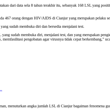
akan dari data sela 8 tahun terakhir itu, sebanyak 168 LSL yang posi
ada 467 orang dengan HIV/AIDS di Cianjur yang merupakan pelaku sek
ng sudah membuka diri dan bersedia menjalani test.
L yang sudah membuka diri, menjalani test, dan yang merupakan pen
 memfasilitasi pengobatan agar virusnya tidak cepat berkembang,” uca
n…
an, menuturkan angka jumlah LSL di Cianjur bagaiman fenomena gunu