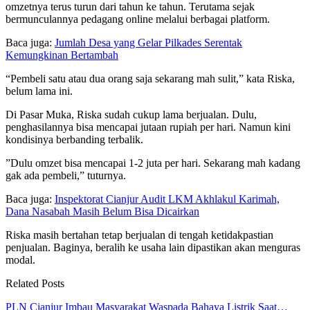
omzetnya terus turun dari tahun ke tahun. Terutama sejak
bermunculannya pedagang online melalui berbagai platform.
Baca juga:
Jumlah Desa yang Gelar Pilkades Serentak
Kemungkinan Bertambah
“‎Pembeli satu atau dua orang saja sekarang mah sulit,” kata Riska,
belum lama ini.
Di Pasar Muka, Riska sudah cukup lama berjualan. Dulu,
penghasilannya bisa mencapai jutaan rupiah per hari. Namun kini
kondisinya berbanding terbalik.
‎”Dulu omzet bisa mencapai 1-2 juta per hari. Sekarang mah kadang
gak ada pembeli,” tuturnya.
Baca juga:
Inspektorat Cianjur Audit LKM Akhlakul Karimah,
Dana Nasabah Masih Belum Bisa Dicairkan
Riska masih bertahan tetap berjualan di tengah ketidakpastian
penjualan. Baginya, beralih ke usaha lain dipastikan akan menguras
modal.
Related Posts
PLN Cianjur Imbau Masyarakat Waspada Bahaya Listrik Saat…