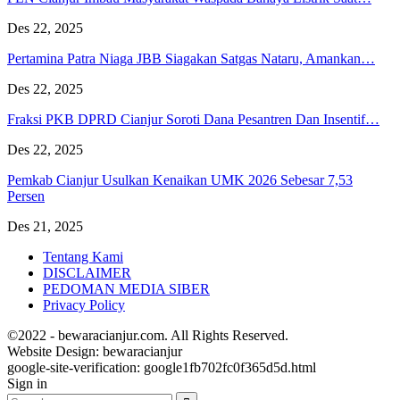
Des 22, 2025
Pertamina Patra Niaga JBB Siagakan Satgas Nataru, Amankan…
Des 22, 2025
Fraksi PKB DPRD Cianjur Soroti Dana Pesantren Dan Insentif…
Des 22, 2025
Pemkab Cianjur Usulkan Kenaikan UMK 2026 Sebesar 7,53
Persen
Des 21, 2025
Tentang Kami
DISCLAIMER
PEDOMAN MEDIA SIBER
Privacy Policy
©2022 - bewaracianjur.com. All Rights Reserved.
Website Design:
bewaracianjur
google-site-verification: google1fb702fc0f365d5d.html
Sign in