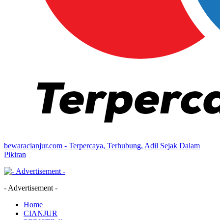
bewaracianjur.com - Terpercaya, Terhubung, Adil Sejak Dalam
Pikiran
- Advertisement -
Home
CIANJUR