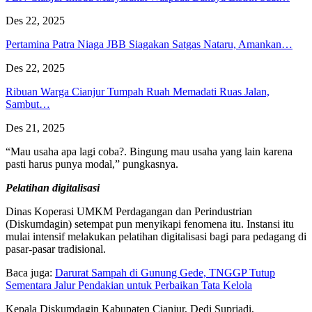
Des 22, 2025
Pertamina Patra Niaga JBB Siagakan Satgas Nataru, Amankan…
Des 22, 2025
Ribuan Warga Cianjur Tumpah Ruah Memadati Ruas Jalan,
Sambut…
Des 21, 2025
“Mau usaha apa lagi coba?. Bingung mau usaha yang lain karena
pasti harus punya modal,” pungkasnya.
Pelatihan digitalisasi
Dinas Koperasi UMKM Perdagangan dan Perindustrian
(Diskumdagin) setempat pun menyikapi fenomena itu. Instansi itu
mulai intensif melakukan pelatihan digitalisasi bagi para pedagang di
pasar-pasar tradisional.
Baca juga:
Darurat Sampah di Gunung Gede, TNGGP Tutup
Sementara Jalur Pendakian untuk Perbaikan Tata Kelola
‎Kepala Diskumdagin Kabupaten Cianjur, Dedi Supriadi,