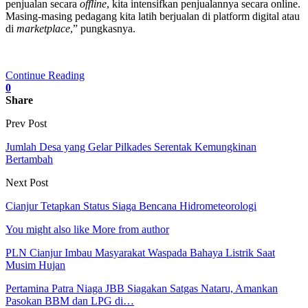
penjualan secara
offline
, kita intensifkan penjualannya secara online.
Masing-masing pedagang kita latih berjualan di platform digital atau
di
marketplace
,” pungkasnya.
Continue Reading
0
Share
Prev Post
Jumlah Desa yang Gelar Pilkades Serentak Kemungkinan
Bertambah
Next Post
Cianjur Tetapkan Status Siaga Bencana Hidrometeorologi
You might also like
More from author
PLN Cianjur Imbau Masyarakat Waspada Bahaya Listrik Saat
Musim Hujan
Pertamina Patra Niaga JBB Siagakan Satgas Nataru, Amankan
Pasokan BBM dan LPG di…