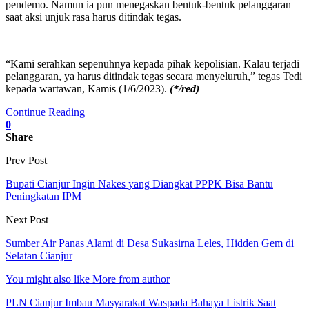
pendemo. Namun ia pun menegaskan bentuk-bentuk pelanggaran
saat aksi unjuk rasa harus ditindak tegas.
“Kami serahkan sepenuhnya kepada pihak kepolisian. Kalau terjadi
pelanggaran, ya harus ditindak tegas secara menyeluruh,” tegas Tedi
kepada wartawan, Kamis (1/6/2023).
(*/red)
Continue Reading
0
Share
Prev Post
Bupati Cianjur Ingin Nakes yang Diangkat PPPK Bisa Bantu
Peningkatan IPM
Next Post
Sumber Air Panas Alami di Desa Sukasirna Leles, Hidden Gem di
Selatan Cianjur
You might also like
More from author
PLN Cianjur Imbau Masyarakat Waspada Bahaya Listrik Saat