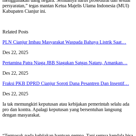
menggunakan uang negara. Semuanya harus prosedural dan sesuai
persyaratan,” tegas mantan Ketua Majelis Ulama Indonesia (MUI)
Kabupaten Cianjur ini.
Related Posts
PLN Cianjur Imbau Masyarakat Waspada Bahaya Listrik Saat…
Des 22, 2025
Pertamina Patra Niaga JBB Siagakan Satgas Nataru, Amankan…
Des 22, 2025
Fraksi PKB DPRD Cianjur Soroti Dana Pesantren Dan Insentif…
Des 22, 2025
Ia tak memungkiri keputusan atau kebijakan pemerintah selalu ada
pro dan kontra. Apalagi keputusan yang bersentuhan langsung
dengan masyarakat.
“Termasuk pada kebijakan bantuan gempa. Tapi semua kendala bisa