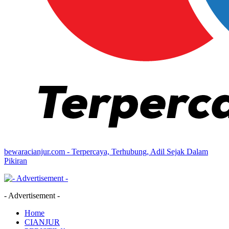
bewaracianjur.com - Terpercaya, Terhubung, Adil Sejak Dalam
Pikiran
- Advertisement -
Home
CIANJUR