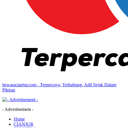
bewaracianjur.com - Terpercaya, Terhubung, Adil Sejak Dalam
Pikiran
- Advertisement -
Home
CIANJUR