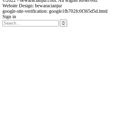
©2022 - bewaracianjur.com. All Rights Reserved.
Website Design:
bewaracianjur
google-site-verification: google1fb702fc0f365d5d.html
Sign in