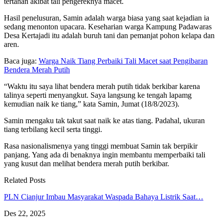
tertahan akibat tali pengereknya macet.
Hasil penelusuran, Samin adalah warga biasa yang saat kejadian ia
sedang menonton upacara. Keseharian warga Kampung Padawaras
Desa Kertajadi itu adalah buruh tani dan pemanjat pohon kelapa dan
aren.
Baca juga:
Warga Naik Tiang Perbaiki Tali Macet saat Pengibaran
Bendera Merah Putih
“Waktu itu saya lihat bendera merah putih tidak berkibar karena
talinya seperti menyangkut. Saya langsung ke tengah lapamg
kemudian naik ke tiang,” kata Samin, Jumat (18/8/2023).
Samin mengaku tak takut saat naik ke atas tiang. Padahal, ukuran
tiang terbilang kecil serta tinggi.
Rasa nasionalismenya yang tinggi membuat Samin tak berpikir
panjang. Yang ada di benaknya ingin membantu memperbaiki tali
yang kusut dan melihat bendera merah putih berkibar.
Related Posts
PLN Cianjur Imbau Masyarakat Waspada Bahaya Listrik Saat…
Des 22, 2025