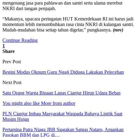
mengenang jasa para pahlawan dan santri serta ulama merebut
NKRI dari tangan penjajah.
“Makanya, upacara peringatan HUT Kemerdekaan RI ini harus jadi
momentum lebih menumbuhkan rasa cinta NKRI di kalangan santri.
Mudah-mudahan bisa setiap tahun digelar,” pungkasnya.
(nov)
Continue Reading
1
Share
Prev Post
Begini Modus Oknum Guru Ngaji Diduga Lakukan Pelecehan
Next Post
Satu Orang Warga Binaan Lapas Cianjur Hirup Udara Bebas
You might also like
More from author
PLN Cianjur Imbau Masyarakat Waspada Bahaya Listrik Saat
Musim Hujan
Pertamina Patra Niaga JBB Siagakan Satgas Nataru, Amankan
Pasokan BBM dan LPG di…