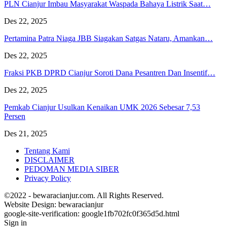
PLN Cianjur Imbau Masyarakat Waspada Bahaya Listrik Saat…
Des 22, 2025
Pertamina Patra Niaga JBB Siagakan Satgas Nataru, Amankan…
Des 22, 2025
Fraksi PKB DPRD Cianjur Soroti Dana Pesantren Dan Insentif…
Des 22, 2025
Pemkab Cianjur Usulkan Kenaikan UMK 2026 Sebesar 7,53
Persen
Des 21, 2025
Tentang Kami
DISCLAIMER
PEDOMAN MEDIA SIBER
Privacy Policy
©2022 - bewaracianjur.com. All Rights Reserved.
Website Design:
bewaracianjur
google-site-verification: google1fb702fc0f365d5d.html
Sign in