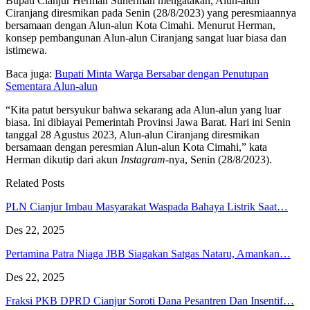
Bupati Cianjur Herman Suherman mengatakan, Alun-alun
Ciranjang diresmikan pada Senin (28/8/2023) yang peresmiaannya
bersamaan dengan Alun-alun Kota Cimahi. Menurut Herman,
konsep pembangunan Alun-alun Ciranjang sangat luar biasa dan
istimewa.
Baca juga:
Bupati Minta Warga Bersabar dengan Penutupan
Sementara Alun-alun
“Kita patut bersyukur bahwa sekarang ada Alun-alun yang luar
biasa. Ini dibiayai Pemerintah Provinsi Jawa Barat. Hari ini Senin
tanggal 28 Agustus 2023, Alun-alun Ciranjang diresmikan
bersamaan dengan peresmian Alun-alun Kota Cimahi,” kata
Herman dikutip dari akun
Instagram
-nya, Senin (28/8/2023).
Related Posts
PLN Cianjur Imbau Masyarakat Waspada Bahaya Listrik Saat…
Des 22, 2025
Pertamina Patra Niaga JBB Siagakan Satgas Nataru, Amankan…
Des 22, 2025
Fraksi PKB DPRD Cianjur Soroti Dana Pesantren Dan Insentif…