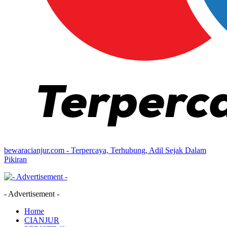
bewaracianjur.com - Terpercaya, Terhubung, Adil Sejak Dalam
Pikiran
- Advertisement -
Home
CIANJUR