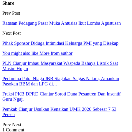
Share
Prev Post
Ratusan Pedagang Pasar Muka Antusias Ikut Lomba Agustusan
Next Post
Pihak Sponsor Diduga Intimidasi Keluarga PMI yang Disekap
You might also like
More from author
PLN Cianjur Imbau Masyarakat Waspada Bahaya Listrik Saat
Musim Hujan
Pertamina Patra Niaga JBB Siagakan Satgas Nataru, Amankan
Pasokan BBM dan LPG di…
Fraksi PKB DPRD Cianjur Soroti Dana Pesantren Dan Insentif
Guru Ngaji
Pemkab Cianjur Usulkan Kenaikan UMK 2026 Sebesar 7,53
Persen
Prev
Next
1 Comment