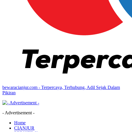
bewaracianjur.com - Terpercaya, Terhubung, Adil Sejak Dalam
Pikiran
- Advertisement -
Home
CIANJUR