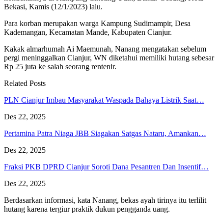
Bekasi, Kamis (12/1/2023) lalu.
Para korban merupakan warga Kampung Sudimampir, Desa
Kademangan, Kecamatan Mande, Kabupaten Cianjur.
Kakak almarhumah Ai Maemunah, Nanang mengatakan sebelum
pergi meninggalkan Cianjur, WN diketahui memiliki hutang sebesar
Rp 25 juta ke salah seorang rentenir.
Related Posts
PLN Cianjur Imbau Masyarakat Waspada Bahaya Listrik Saat…
Des 22, 2025
Pertamina Patra Niaga JBB Siagakan Satgas Nataru, Amankan…
Des 22, 2025
Fraksi PKB DPRD Cianjur Soroti Dana Pesantren Dan Insentif…
Des 22, 2025
Berdasarkan informasi, kata Nanang, bekas ayah tirinya itu terlilit
hutang karena tergiur praktik dukun pengganda uang.