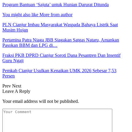
Program Bantuan ‘Sajuta’ untuk Hunian Darurat Ditunda
You might also like
More from author
PLN Cianjur Imbau Masyarakat Waspada Bahaya Listrik Saat
Musim Hujan
Pertamina Patra Niaga JBB Siagakan Satgas Nataru, Amankan
Pasokan BBM dan LPG di…
Fraksi PKB DPRD Cianjur Soroti Dana Pesantren Dan Insentif
Guru Ngaji
Pemkab Cianjur Usulkan Kenaikan UMK 2026 Sebesar 7,53
Persen
Prev
Next
Leave A Reply
Your email address will not be published.