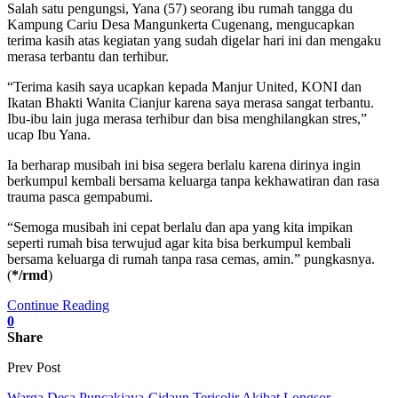
Salah satu pengungsi, Yana (57) seorang ibu rumah tangga du
Kampung Cariu Desa Mangunkerta Cugenang, mengucapkan
terima kasih atas kegiatan yang sudah digelar hari ini dan mengaku
merasa terbantu dan terhibur.
“Terima kasih saya ucapkan kepada Manjur United, KONI dan
Ikatan Bhakti Wanita Cianjur karena saya merasa sangat terbantu.
Ibu-ibu lain juga merasa terhibur dan bisa menghilangkan stres,”
ucap Ibu Yana.
Ia berharap musibah ini bisa segera berlalu karena dirinya ingin
berkumpul kembali bersama keluarga tanpa kekhawatiran dan rasa
trauma pasca gempabumi.
“Semoga musibah ini cepat berlalu dan apa yang kita impikan
seperti rumah bisa terwujud agar kita bisa berkumpul kembali
bersama keluarga di rumah tanpa rasa cemas, amin.” pungkasnya.
(
*/rmd
)
Continue Reading
0
Share
Prev Post
Warga Desa Puncakjaya-Cidaun Terisolir Akibat Longsor