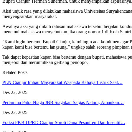
Bupati Cianjur, Herman Suherman, untuk menyampaikan aspirasinya
Aksi unjuk rasa yang dilakukan mahasiswa Universitas Suryakencan
menyengsarakan masyarakat.
Awalnya aksi yang diikuti ratusan mahasiswa tersebut berjalan kond
menemui mahasiswa menyebutkan jika orang nomor 1 di Kota Santri t
“Kami ingin bertemu Bupati Cianjur, kami ingin ada komitmen agar 
kapan kami bisa bertemu langsung,” ungkap salah seorang pimpinan 
Tak dapat kepastian kapan bisa bertemu dengan bupati, mahasiswa p
menjebol dan meruntuhkan gerbang pendopo.
Related Posts
PLN Cianjur Imbau Masyarakat Waspada Bahaya Listrik Saat…
Des 22, 2025
Pertamina Patra Niaga JBB Siagakan Satgas Nataru, Amankan…
Des 22, 2025
Fraksi PKB DPRD Cianjur Soroti Dana Pesantren Dan Insentif…