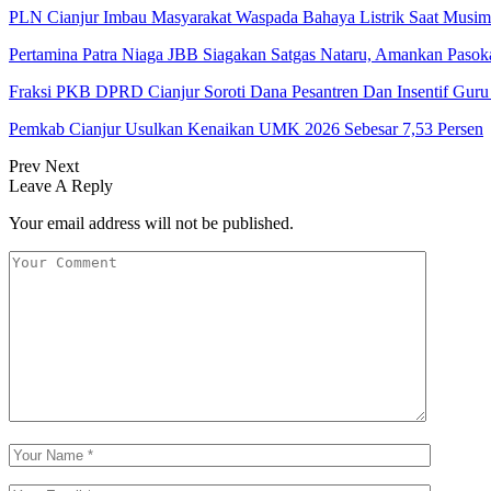
PLN Cianjur Imbau Masyarakat Waspada Bahaya Listrik Saat Musi
Pertamina Patra Niaga JBB Siagakan Satgas Nataru, Amankan Pa
Fraksi PKB DPRD Cianjur Soroti Dana Pesantren Dan Insentif Guru
Pemkab Cianjur Usulkan Kenaikan UMK 2026 Sebesar 7,53 Persen
Prev
Next
Leave A Reply
Your email address will not be published.