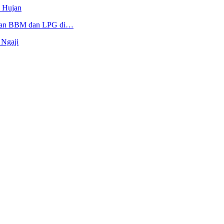
m Hujan
sokan BBM dan LPG di…
 Ngaji