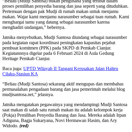
“Beliau (Mudji Santosa) bukan pengusaha yang terlibat dalam
proses pemilihan penyedia barang dan jasa seperti yang dituduhkan.
Pertemuan dengan pak Mudji di rumah makan untuk menjamu
makan. Wajar kami menjamu narasumber sebagai tuan rumah. Kami
menghargai tamu yang datang sebagai narasumber karena
menghadiri undangan,” bebernya.
Jatnika menyebutkan, Mudji Santosa diundang sebagai narasumber
pada kegiatan rapat koordinasi peningkatan kapasitas pejabat
pembuat komitmen (PPK) pada SKPD di Pemkab Cianjur.
Kegiatannnya digelar pada 6 Februari 2024 di Aula Gedung
Heritage Pemkab Cianjur.
Baca juga:
UPTD Wilayah II Tangani Kerusakan Jalan Halteu
Cilaku-Stasiun KA
“Beliau (Mudji Santosa) sekarang aktif mengupas dan membahas
permasalahan pengadaan barang dan jasa pemerintah melalui blog
mudjisantosa.net,” jelasnya.
Jatnika mengatakan pegawainya yang mendampingi Mudji Santosa
saat makan di salah satu rumah makan itu adalah kelompok kerja
(Pokja) Pemilihan Penyedia Barang dan Jasa. Mereka adalah Irpan
Adiguna, Bagja Sukaryana, Novi Hermawan Hasim, dan Ary
Widodo.
(red)