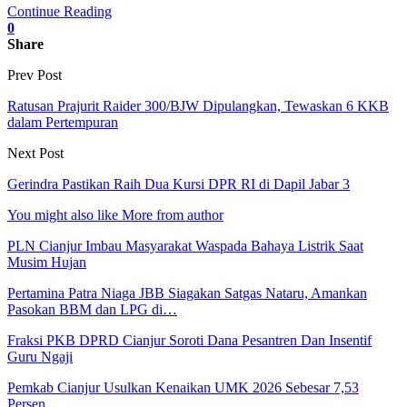
Continue Reading
0
Share
Prev Post
Ratusan Prajurit Raider 300/BJW Dipulangkan, Tewaskan 6 KKB
dalam Pertempuran
Next Post
Gerindra Pastikan Raih Dua Kursi DPR RI di Dapil Jabar 3
You might also like
More from author
PLN Cianjur Imbau Masyarakat Waspada Bahaya Listrik Saat
Musim Hujan
Pertamina Patra Niaga JBB Siagakan Satgas Nataru, Amankan
Pasokan BBM dan LPG di…
Fraksi PKB DPRD Cianjur Soroti Dana Pesantren Dan Insentif
Guru Ngaji
Pemkab Cianjur Usulkan Kenaikan UMK 2026 Sebesar 7,53
Persen