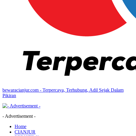
bewaracianjur.com - Terpercaya, Terhubung, Adil Sejak Dalam
Pikiran
- Advertisement -
Home
CIANJUR