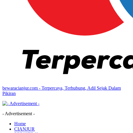
bewaracianjur.com - Terpercaya, Terhubung, Adil Sejak Dalam
Pikiran
- Advertisement -
Home
CIANJUR