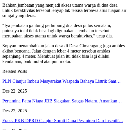
Bahkan jembatan yang menjadi akses utama warga di dua desa
untuk beraktivitas tersebut lenyap tak tersisa terbawa arus luapan air
sungai yang deras.
“Iya jembatan gantung perhubung dua desa putus semalam,
putusnya total tidak bisa lagi digunakan. Jembatan tersebut
merupakan akses utama untuk warga beraktivitas,” ucap dia.
Sopyan menambahkan jalan desa di Desa Cimaragang juga ambles
akibat bencana. Jalan dengan lebar 4 meter tersebut amblas
sepanjang 4 meter. Membuat jalan itu tidak bisa lagi dilalui
kendaraan, baik mobil ataupun motor.
Related Posts
PLN Cianjur Imbau Masyarakat Waspada Bahaya Listrik Saat…
Des 22, 2025
Pertamina Patra Niaga JBB Siagakan Satgas Nataru, Amankan…
Des 22, 2025
Fraksi PKB DPRD Cianjur Soroti Dana Pesantren Dan Insentif…