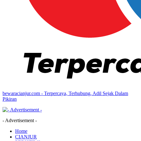
bewaracianjur.com - Terpercaya, Terhubung, Adil Sejak Dalam
Pikiran
- Advertisement -
Home
CIANJUR