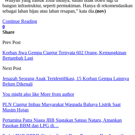
“Wilayah yang masuk zona bahaya, sudah tidak boleh lagi di
bangun infrastruktur, seperti permukiman. Hanya di rekomendasikan
sebagai lahan hijau atau lahan resapan,” kata dia.
(nov)
Continue Reading
0
Share
Prev Post
Korban Jiwa Gempa Cianjur Ternyata 602 Orang, Kemungkinan
Bertambah Lagi
Next Post
Jenazah Seorang Anak Teridentifikasi, 15 Korban Gempa Lainnya
Belum Dikenali
You might also like
More from author
PLN Cianjur Imbau Masyarakat Waspada Bahaya Listrik Saat
Musim Hujan
Pertamina Patra Niaga JBB Siagakan Satgas Nataru, Amankan
Pasokan BBM dan LPG di…