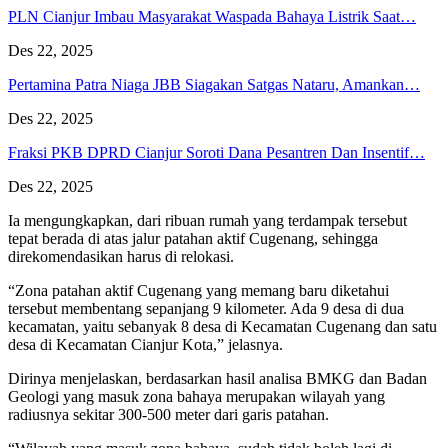
PLN Cianjur Imbau Masyarakat Waspada Bahaya Listrik Saat…
Des 22, 2025
Pertamina Patra Niaga JBB Siagakan Satgas Nataru, Amankan…
Des 22, 2025
Fraksi PKB DPRD Cianjur Soroti Dana Pesantren Dan Insentif…
Des 22, 2025
Ia mengungkapkan, dari ribuan rumah yang terdampak tersebut
tepat berada di atas jalur patahan aktif Cugenang, sehingga
direkomendasikan harus di relokasi.
“Zona patahan aktif Cugenang yang memang baru diketahui
tersebut membentang sepanjang 9 kilometer. Ada 9 desa di dua
kecamatan, yaitu sebanyak 8 desa di Kecamatan Cugenang dan satu
desa di Kecamatan Cianjur Kota,” jelasnya.
Dirinya menjelaskan, berdasarkan hasil analisa BMKG dan Badan
Geologi yang masuk zona bahaya merupakan wilayah yang
radiusnya sekitar 300-500 meter dari garis patahan.