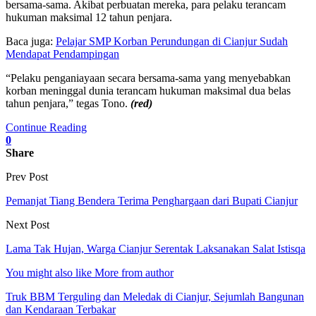
bersama-sama. Akibat perbuatan mereka, para pelaku terancam
hukuman maksimal 12 tahun penjara.
Baca juga:
Pelajar SMP Korban Perundungan di Cianjur Sudah
Mendapat Pendampingan
“Pelaku penganiayaan secara bersama-sama yang menyebabkan
korban meninggal dunia terancam hukuman maksimal dua belas
tahun penjara,” tegas Tono.
(red)
Continue Reading
0
Share
Prev Post
Pemanjat Tiang Bendera Terima Penghargaan dari Bupati Cianjur
Next Post
Lama Tak Hujan, Warga Cianjur Serentak Laksanakan Salat Istisqa
You might also like
More from author
Truk BBM Terguling dan Meledak di Cianjur, Sejumlah Bangunan
dan Kendaraan Terbakar