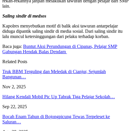
rekan-rekannya janjian melakukan tawuran dengan pelajar dari SMP
lain.
Saling sindir di medsos
Kapolres menyebutkan motif di balik aksi tawuran antarpelajar
diduga dipantik saling sindir di media sosial. Dari saling sindir itu
lalu muncul ketersinggungan dari pelaku terhadap korban.
Baca juga:
Buntut Aksi Perundungan di Cipanas, Pelajar SMP
Gabungan Hendak Balas Dendam
Related Posts
Truk BBM Terguling dan Meledak di Cianjur, Sejumlah
Bangunan…
Nov 2, 2025
Hilang Kendali Mobil Pic Up Tabrak Tiga Pelajar Sekolah…
Sep 22, 2025
Bocah Enam Tahun di Bojongpicung Tewas Terpeleset ke
Saluran…