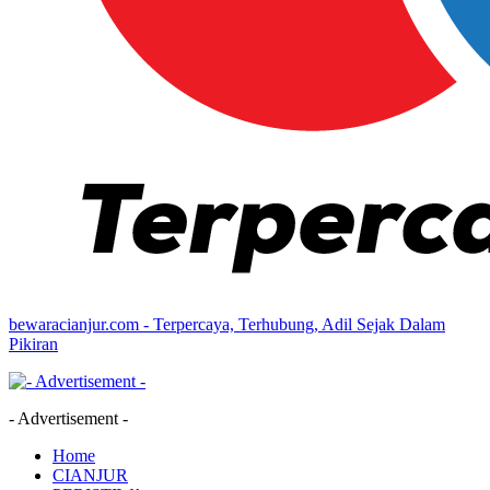
bewaracianjur.com - Terpercaya, Terhubung, Adil Sejak Dalam
Pikiran
- Advertisement -
Home
CIANJUR