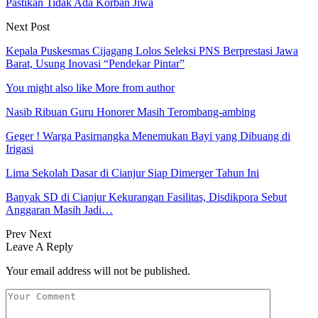
Pastikan Tidak Ada Korban Jiwa
Next Post
Kepala Puskesmas Cijagang Lolos Seleksi PNS Berprestasi Jawa
Barat, Usung Inovasi “Pendekar Pintar”
You might also like
More from author
Nasib Ribuan Guru Honorer Masih Terombang-ambing
Geger ! Warga Pasirnangka Menemukan Bayi yang Dibuang di
Irigasi
Lima Sekolah Dasar di Cianjur Siap Dimerger Tahun Ini
Banyak SD di Cianjur Kekurangan Fasilitas, Disdikpora Sebut
Anggaran Masih Jadi…
Prev
Next
Leave A Reply
Your email address will not be published.