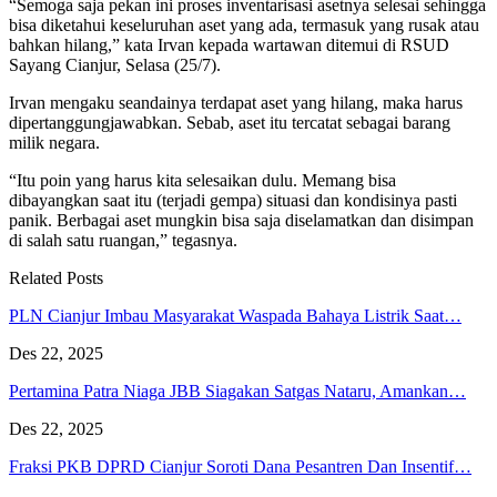
“Semoga saja pekan ini proses inventarisasi asetnya selesai sehingga
bisa diketahui keseluruhan aset yang ada, termasuk yang rusak atau
bahkan hilang,” kata Irvan kepada wartawan ditemui di RSUD
Sayang Cianjur, Selasa (25/7).
Irvan mengaku seandainya terdapat aset yang hilang, maka harus
dipertanggungjawabkan. Sebab, aset itu tercatat sebagai barang
milik negara.
“Itu poin yang harus kita selesaikan dulu. Memang bisa
dibayangkan saat itu (terjadi gempa) situasi dan kondisinya pasti
panik. Berbagai aset mungkin bisa saja diselamatkan dan disimpan
di salah satu ruangan,” tegasnya.
Related Posts
PLN Cianjur Imbau Masyarakat Waspada Bahaya Listrik Saat…
Des 22, 2025
Pertamina Patra Niaga JBB Siagakan Satgas Nataru, Amankan…
Des 22, 2025
Fraksi PKB DPRD Cianjur Soroti Dana Pesantren Dan Insentif…