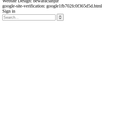
Website Design:
bewaracianjur
google-site-verification: google1fb702fc0f365d5d.html
Sign in