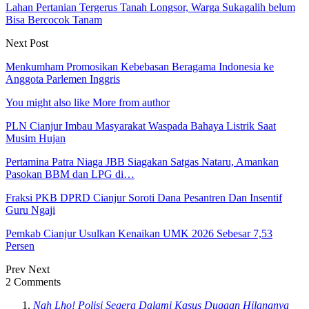
Lahan Pertanian Tergerus Tanah Longsor, Warga Sukagalih belum
Bisa Bercocok Tanam
Next Post
Menkumham Promosikan Kebebasan Beragama Indonesia ke
Anggota Parlemen Inggris
You might also like
More from author
PLN Cianjur Imbau Masyarakat Waspada Bahaya Listrik Saat
Musim Hujan
Pertamina Patra Niaga JBB Siagakan Satgas Nataru, Amankan
Pasokan BBM dan LPG di…
Fraksi PKB DPRD Cianjur Soroti Dana Pesantren Dan Insentif
Guru Ngaji
Pemkab Cianjur Usulkan Kenaikan UMK 2026 Sebesar 7,53
Persen
Prev
Next
2 Comments
Nah Lho! Polisi Segera Dalami Kasus Dugaan Hilangnya