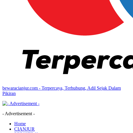
bewaracianjur.com - Terpercaya, Terhubung, Adil Sejak Dalam
Pikiran
- Advertisement -
Home
CIANJUR