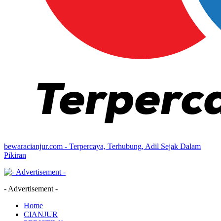
bewaracianjur.com - Terpercaya, Terhubung, Adil Sejak Dalam
Pikiran
- Advertisement -
Home
CIANJUR