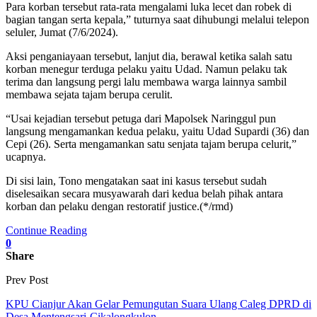
Para korban tersebut rata-rata mengalami luka lecet dan robek di
bagian tangan serta kepala,” tuturnya saat dihubungi melalui telepon
seluler, Jumat (7/6/2024).
Aksi penganiayaan tersebut, lanjut dia, berawal ketika salah satu
korban menegur terduga pelaku yaitu Udad. Namun pelaku tak
terima dan langsung pergi lalu membawa warga lainnya sambil
membawa sejata tajam berupa cerulit.
“Usai kejadian tersebut petuga dari Mapolsek Naringgul pun
langsung mengamankan kedua pelaku, yaitu Udad Supardi (36) dan
Cepi (26). Serta mengamankan satu senjata tajam berupa celurit,”
ucapnya.
Di sisi lain, Tono mengatakan saat ini kasus tersebut sudah
diselesaikan secara musyawarah dari kedua belah pihak antara
korban dan pelaku dengan restoratif justice.(*/rmd)
Continue Reading
0
Share
Prev Post
KPU Cianjur Akan Gelar Pemungutan Suara Ulang Caleg DPRD di
Desa Mentengsari-Cikalongkulon