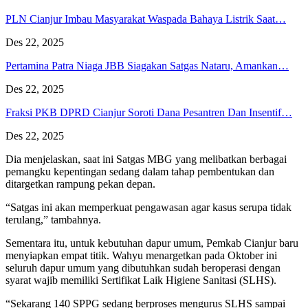
PLN Cianjur Imbau Masyarakat Waspada Bahaya Listrik Saat…
Des 22, 2025
Pertamina Patra Niaga JBB Siagakan Satgas Nataru, Amankan…
Des 22, 2025
Fraksi PKB DPRD Cianjur Soroti Dana Pesantren Dan Insentif…
Des 22, 2025
Dia menjelaskan, saat ini Satgas MBG yang melibatkan berbagai
pemangku kepentingan sedang dalam tahap pembentukan dan
ditargetkan rampung pekan depan.
“Satgas ini akan memperkuat pengawasan agar kasus serupa tidak
terulang,” tambahnya.
Sementara itu, untuk kebutuhan dapur umum, Pemkab Cianjur baru
menyiapkan empat titik. Wahyu menargetkan pada Oktober ini
seluruh dapur umum yang dibutuhkan sudah beroperasi dengan
syarat wajib memiliki Sertifikat Laik Higiene Sanitasi (SLHS).
“Sekarang 140 SPPG sedang berproses mengurus SLHS sampai