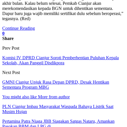
akhir bulan. Kalau belum selesai, Pemkab Cianjur akan
merekomendasikan kepada BGN untuk dihentikan sementara.
Dapur baru juga wajib memiliki sertifikat dulu sebelum beroperasi,”
tegasnya. (Red)
Continue Reading
0
Share
Prev Post
Komisi IV DPRD Cianjur Soroti Pemberhentian Puluhan Kepala
Sekolah, Akan Panggil Disdikpora
Next Post
GMNI Cianjur Unjuk Rasa Depan DPRD, Desak Hentikan
Sementara Program MBG
You might also like
More from author
PLN Cianjur Imbau Masyarakat Waspada Bahaya Listrik Saat
Musim Hujan
Pertamina Patra Niaga JBB Siagakan Satgas Nataru, Amankan
Pasokan BBM dan LPG di…