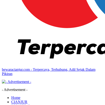
bewaracianjur.com - Terpercaya, Terhubung, Adil Sejak Dalam
Pikiran
- Advertisement -
Home
CIANJUR