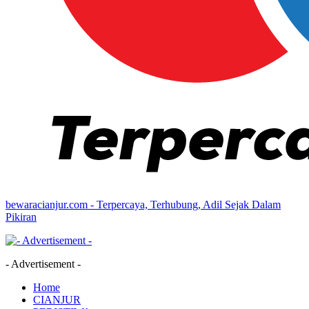
bewaracianjur.com - Terpercaya, Terhubung, Adil Sejak Dalam
Pikiran
- Advertisement -
Home
CIANJUR