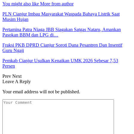
You might also like
More from author
PLN Cianjur Imbau Masyarakat Waspada Bahaya Listrik Saat
Musim Hujan
Pertamina Patra Niaga JBB Siagakan Satgas Nataru, Amankan
Pasokan BBM dan LPG di…
Fraksi PKB DPRD Cianjur Soroti Dana Pesantren Dan Insentif
Guru Ngaji
Pemkab Cianjur Usulkan Kenaikan UMK 2026 Sebesar 7,53
Persen
Prev
Next
Leave A Reply
Your email address will not be published.