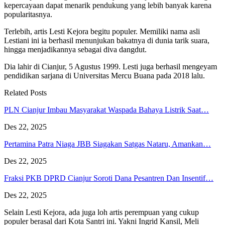
kepercayaan dapat menarik pendukung yang lebih banyak karena
popularitasnya.
Terlebih, artis Lesti Kejora begitu populer. Memiliki nama asli
Lestiani ini ia berhasil menunjukan bakatnya di dunia tarik suara,
hingga menjadikannya sebagai diva dangdut.
Dia lahir di Cianjur, 5 Agustus 1999. Lesti juga berhasil mengeyam
pendidikan sarjana di Universitas Mercu Buana pada 2018 lalu.
Related Posts
PLN Cianjur Imbau Masyarakat Waspada Bahaya Listrik Saat…
Des 22, 2025
Pertamina Patra Niaga JBB Siagakan Satgas Nataru, Amankan…
Des 22, 2025
Fraksi PKB DPRD Cianjur Soroti Dana Pesantren Dan Insentif…
Des 22, 2025
Selain Lesti Kejora, ada juga loh artis perempuan yang cukup
populer berasal dari Kota Santri ini. Yakni Ingrid Kansil, Meli