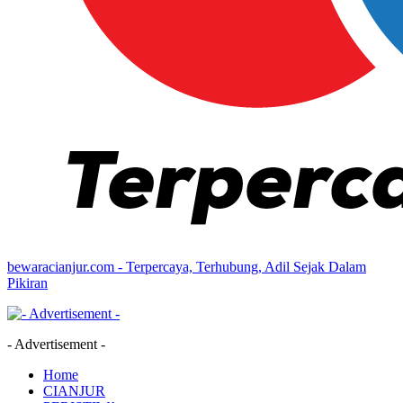
bewaracianjur.com - Terpercaya, Terhubung, Adil Sejak Dalam
Pikiran
- Advertisement -
Home
CIANJUR