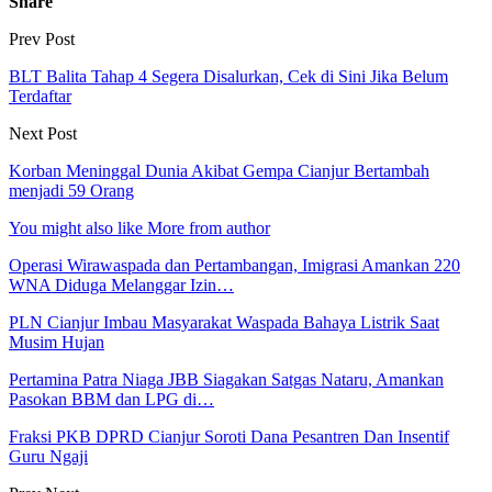
Share
Prev Post
BLT Balita Tahap 4 Segera Disalurkan, Cek di Sini Jika Belum
Terdaftar
Next Post
Korban Meninggal Dunia Akibat Gempa Cianjur Bertambah
menjadi 59 Orang
You might also like
More from author
Operasi Wirawaspada dan Pertambangan, Imigrasi Amankan 220
WNA Diduga Melanggar Izin…
PLN Cianjur Imbau Masyarakat Waspada Bahaya Listrik Saat
Musim Hujan
Pertamina Patra Niaga JBB Siagakan Satgas Nataru, Amankan
Pasokan BBM dan LPG di…
Fraksi PKB DPRD Cianjur Soroti Dana Pesantren Dan Insentif
Guru Ngaji