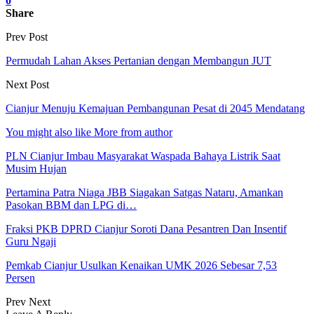
0
Share
Prev Post
Permudah Lahan Akses Pertanian dengan Membangun JUT
Next Post
Cianjur Menuju Kemajuan Pembangunan Pesat di 2045 Mendatang
You might also like
More from author
PLN Cianjur Imbau Masyarakat Waspada Bahaya Listrik Saat
Musim Hujan
Pertamina Patra Niaga JBB Siagakan Satgas Nataru, Amankan
Pasokan BBM dan LPG di…
Fraksi PKB DPRD Cianjur Soroti Dana Pesantren Dan Insentif
Guru Ngaji
Pemkab Cianjur Usulkan Kenaikan UMK 2026 Sebesar 7,53
Persen
Prev
Next