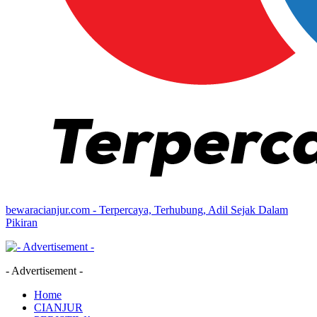
bewaracianjur.com - Terpercaya, Terhubung, Adil Sejak Dalam
Pikiran
- Advertisement -
Home
CIANJUR