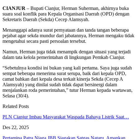
CIANJUR
– Bupati Cianjur, Herman Suherman, akhirnya buka
suara soal konflik para Kepala Organisasi Daerah (OPD) dengan
Sekretaris Daerah (Sekda) Cecep Alamsyah.
Menanggapi adanya surat pernyataan dan tanda tangan beberapa
pejabat agar sekda mundur dari jabatannya, Herman mengaku tidak
mengetahui secara pasti persoalan tersebut.
Namun, Herman juga tidak menampik dengan situasi yang terjadi
dalam tata kelola pemerintahan di lingkungan Pemkab Cianjur.
“Sebetulnya kondisi ini bukan yang kali pertama. Saya juga sudah
sempat beberapa menerima surat serupa, baik dari kepala OPD,
camat bahkan dari kepala desa terkait kinerja Sekda (Cecep A
Alamsyah) yang dinilai sudah tidak dapat bersinergi dalam
menjalankan roda pemerintahan,” tutur Herman kepada wartawan,
Selasa (30/4).
Related Posts
PLN Cianjur Imbau Masyarakat Waspada Bahaya Listrik Saat…
Des 22, 2025
Pertamina Patra Niaga JBB Siagakan Satgas Nataru, Amankan…