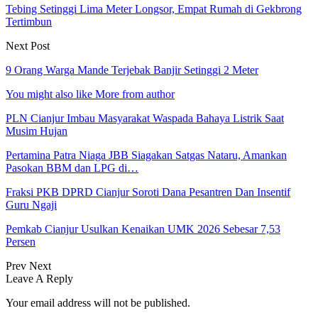
Tebing Setinggi Lima Meter Longsor, Empat Rumah di Gekbrong
Tertimbun
Next Post
9 Orang Warga Mande Terjebak Banjir Setinggi 2 Meter
You might also like
More from author
PLN Cianjur Imbau Masyarakat Waspada Bahaya Listrik Saat
Musim Hujan
Pertamina Patra Niaga JBB Siagakan Satgas Nataru, Amankan
Pasokan BBM dan LPG di…
Fraksi PKB DPRD Cianjur Soroti Dana Pesantren Dan Insentif
Guru Ngaji
Pemkab Cianjur Usulkan Kenaikan UMK 2026 Sebesar 7,53
Persen
Prev
Next
Leave A Reply
Your email address will not be published.