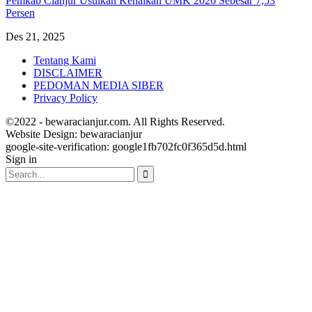
Pemkab Cianjur Usulkan Kenaikan UMK 2026 Sebesar 7,53
Persen
Des 21, 2025
Tentang Kami
DISCLAIMER
PEDOMAN MEDIA SIBER
Privacy Policy
©2022 - bewaracianjur.com. All Rights Reserved.
Website Design:
bewaracianjur
google-site-verification: google1fb702fc0f365d5d.html
Sign in