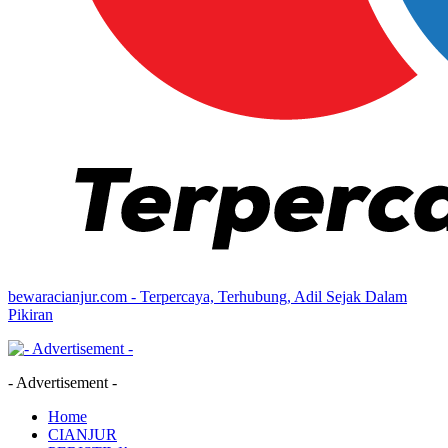
bewaracianjur.com - Terpercaya, Terhubung, Adil Sejak Dalam
Pikiran
- Advertisement -
Home
CIANJUR