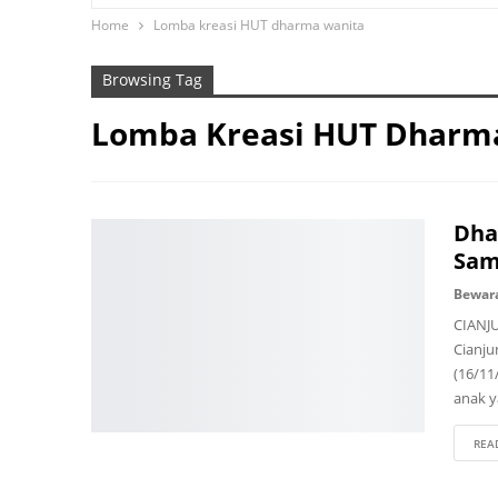
Home
Lomba kreasi HUT dharma wanita
ADVERTORIAL
LEMBUR KURING
Browsing Tag
Lomba Kreasi HUT Dharm
Dha
Sam
Bewar
CIANJU
Cianju
(16/11
anak 
REA