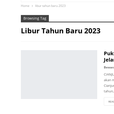
Home
libur tahun baru 2023
ADVERTORIAL
LEMBUR KURING
Browsing Tag
Libur Tahun Baru 2023
Puk
Jel
Bewar
CIANJU
akan m
Cianj
tahun,
REA