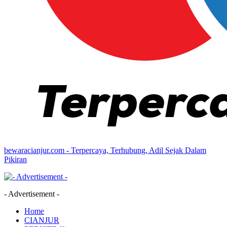
bewaracianjur.com - Terpercaya, Terhubung, Adil Sejak Dalam
Pikiran
- Advertisement -
Home
CIANJUR