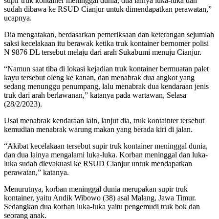
supir truk kontainer meninggal dunia, dua lainya luka-luka dan
sudah dibawa ke RSUD Cianjur untuk dimendapatkan perawatan,”
ucapnya.
Dia mengatakan, berdasarkan pemeriksaan dan keterangan sejumlah
saksi kecelakaan itu berawak ketika truk kontainer bernomer polisi
N 9876 DL tersebut melaju dari arah Sukabumi menuju Cianjur.
“Namun saat tiba di lokasi kejadian truk kontainer bermuatan palet
kayu tersebut oleng ke kanan, dan menabrak dua angkot yang
sedang menunggu penumpang, lalu menabrak dua kendaraan jenis
truk dari arah berlawanan,” katanya pada wartawan, Selasa
(28/2/2023).
Usai menabrak kendaraan lain, lanjut dia, truk kontainter tersebut
kemudian menabrak warung makan yang berada kiri di jalan.
“Akibat kecelakaan tersebut supir truk kontainer meninggal dunia,
dan dua lainya mengalami luka-luka. Korban meninggal dan luka-
luka sudah dievakuasi ke RSUD Cianjur untuk mendapatkan
perawatan,” katanya.
Menurutnya, korban meninggal dunia merupakan supir truk
kontainer, yaitu Andik Wibowo (38) asal Malang, Jawa Timur.
Sedangkan dua korban luka-luka yaitu pengemudi truk bok dan
seorang anak.