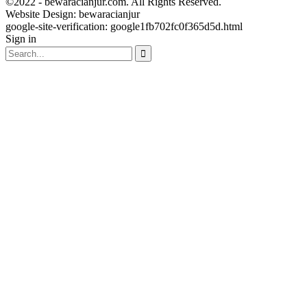
©2022 - bewaracianjur.com. All Rights Reserved.
Website Design:
bewaracianjur
google-site-verification: google1fb702fc0f365d5d.html
Sign in