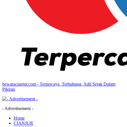
bewaracianjur.com - Terpercaya, Terhubung, Adil Sejak Dalam
Pikiran
- Advertisement -
Home
CIANJUR