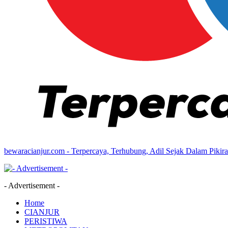
bewaracianjur.com - Terpercaya, Terhubung, Adil Sejak Dalam Pikir
- Advertisement -
Home
CIANJUR
PERISTIWA