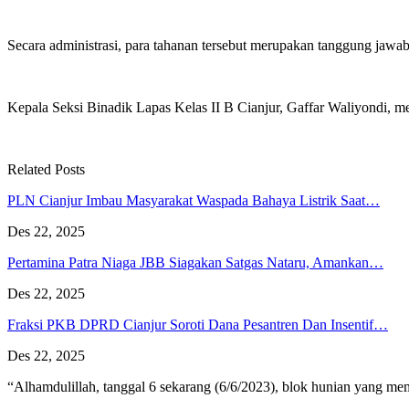
Secara administrasi, para tahanan tersebut merupakan tanggung jawab
Kepala Seksi Binadik Lapas Kelas II B Cianjur, Gaffar Waliyondi, m
Related Posts
PLN Cianjur Imbau Masyarakat Waspada Bahaya Listrik Saat…
Des 22, 2025
Pertamina Patra Niaga JBB Siagakan Satgas Nataru, Amankan…
Des 22, 2025
Fraksi PKB DPRD Cianjur Soroti Dana Pesantren Dan Insentif…
Des 22, 2025
“Alhamdulillah, tanggal 6 sekarang (6/6/2023), blok hunian yang me